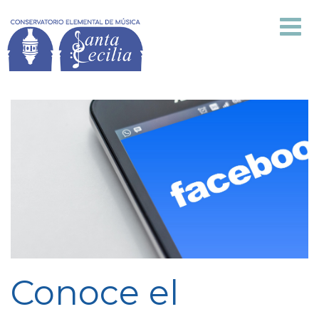
Está aquí:
Inicio
Noticias
Environment
Conoce el Facebook del Conservatorio
Centro
Secretaría
Asignaturas
Planes y Proyectos
Multimedia
Noticias
Conoce el