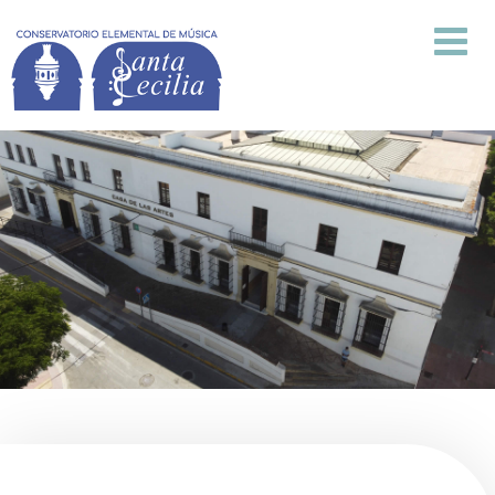
Centro
Secretaría
Asignaturas
Planes y Proyectos
Multimedia
Noticias